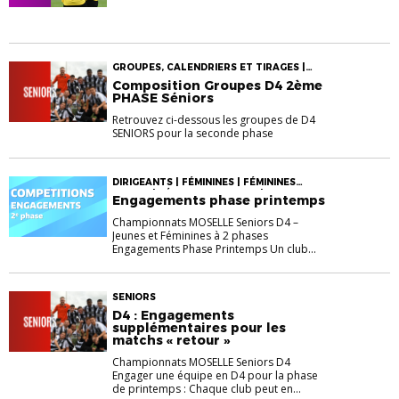
GROUPES, CALENDRIERS ET TIRAGES |
SENIORS
Composition Groupes D4 2ème
PHASE Séniors
Retrouvez ci-dessous les groupes de D4
SENIORS pour la seconde phase
DIRIGEANTS | FÉMININES | FÉMININES
JEUNES | FÉMININES SENIORS | GROUPES,
Engagements phase printemps
CALENDRIERS ET TIRAGES |
INFORMATIONS GÉNÉRALES
Championnats MOSELLE Seniors D4 –
Jeunes et Féminines à 2 phases
Engagements Phase Printemps Un club...
SENIORS
D4 : Engagements
supplémentaires pour les
matchs « retour »
Championnats MOSELLE Seniors D4
Engager une équipe en D4 pour la phase
de printemps : Chaque club peut en...