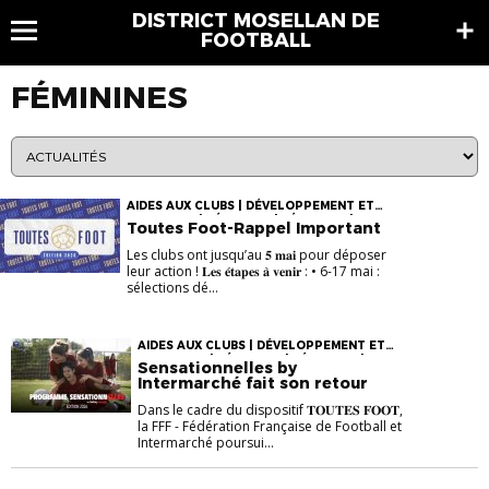
DISTRICT MOSELLAN DE
FOOTBALL
FÉMININES
AIDES AUX CLUBS | DÉVELOPPEMENT ET
ANIMATION | FÉMININES | FÉMININES |
Toutes Foot-Rappel Important
PROJETS ET OPÉRATIONS | VIE DES CLUBS
Les clubs ont jusqu’au 𝟓 𝐦𝐚𝐢 pour déposer
leur action ! 𝐋𝐞𝐬 𝐞́𝐭𝐚𝐩𝐞𝐬 𝐚̀ 𝐯𝐞𝐧𝐢𝐫 : • 6-17 mai :
sélections dé...
AIDES AUX CLUBS | DÉVELOPPEMENT ET
ANIMATION | FÉMININES | FÉMININES |
Sensationnelles by
PROJETS ET OPÉRATIONS | VIE DES CLUBS
Intermarché fait son retour
Dans le cadre du dispositif 𝐓𝐎𝐔𝐓𝐄𝐒 𝐅𝐎𝐎𝐓,
la FFF - Fédération Française de Football et
Intermarché poursui...