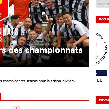
NOS P
ers des championnats
PROC