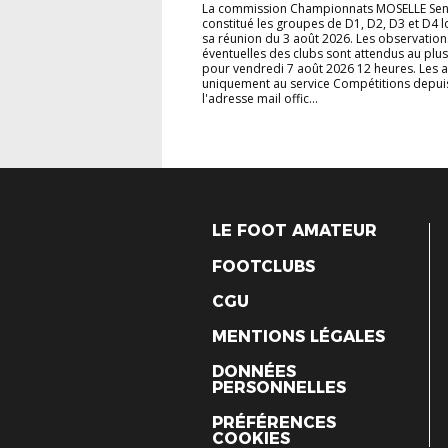
La commission Championnats MOSELLE Sen
constitué les groupes de D1, D2, D3 et D4 l
sa réunion du 3 août 2026. Les observation
éventuelles des clubs sont attendus au plus
pour vendredi 7 août 2026 12 heures. Les 
uniquement au service Compétitions depui
l'adresse mail offic...
LE FOOT AMATEUR
FOOTCLUBS
CGU
MENTIONS LÉGALES
DONNÉES
PERSONNELLES
PRÉFÉRENCES
COOKIES