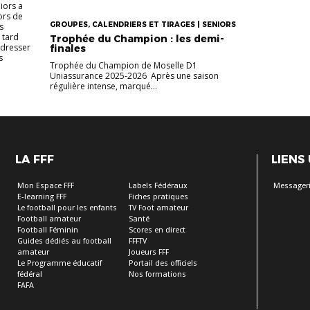
iors a
ors de
GROUPES, CALENDRIERS ET TIRAGES | SENIORS
s
 tard
Trophée du Champion : les demi-
adresser
finales
s
Trophée du Champion de Moselle D1
Uniassurance 2025-2026 Après une saison
régulière intense, marqué...
LA FFF
LIENS
Mon Espace FFF
Labels Fédéraux
Messageri
E-learning FFF
Fiches pratiques
Le football pour les enfants
TV Foot amateur
Football amateur
Santé
Football Féminin
Scores en direct
Guides dédiés au football
FFFTV
amateur
Joueurs FFF
Le Programme éducatif
Portail des officiels
fédéral
Nos formations
FAFA