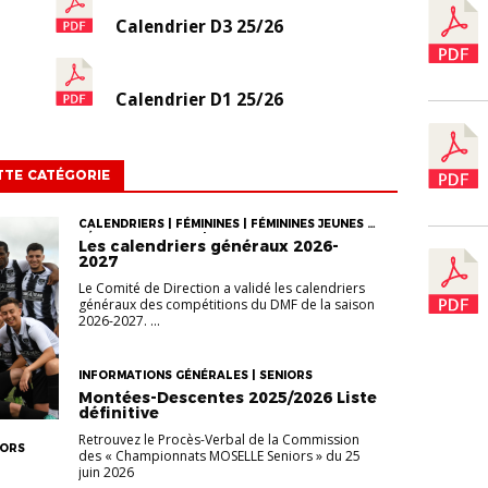
Calendrier D3 25/26
Calendrier D1 25/26
TTE CATÉGORIE
CALENDRIERS | FÉMININES | FÉMININES JEUNES |
FÉMININES SENIORS | FOOT DES JEUNES (DE U13
Les calendriers généraux 2026-
À U19) | GROUPES, CALENDRIERS ET TIRAGES |
2027
SENIORS
Le Comité de Direction a validé les calendriers
généraux des compétitions du DMF de la saison
2026-2027. ...
INFORMATIONS GÉNÉRALES | SENIORS
Montées-Descentes 2025/2026 Liste
définitive
Retrouvez le Procès-Verbal de la Commission
IORS
des « Championnats MOSELLE Seniors » du 25
juin 2026