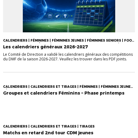
CALENDRIERS | FÉMININES | FÉMININES JEUNES | FÉMININES SENIORS | FOOT
DES JEUNES (DE U13 À U19) | GROUPES, CALENDRIERS ET TIRAGES |
Les calendriers généraux 2026-2027
SENIORS
Le Comité de Direction a validé les calendriers généraux des compétitions
du DMF de la saison 2026-2027. Veuillez les trouver dans les PDF joints.
CALENDRIERS | CALENDRIERS ET TIRAGES | FÉMININES | FÉMININES JEUNES |
FÉMININES SENIORS
Groupes et calendriers Féminins – Phase printemps
CALENDRIERS | CALENDRIERS ET TIRAGES | TIRAGES
Matchs en retard 2nd tour CDM jeunes