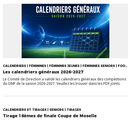
CALENDRIERS | FÉMININES | FÉMININES JEUNES | FÉMININES SENIORS | FOOT
DES JEUNES (DE U13 À U19) | GROUPES, CALENDRIERS ET TIRAGES |
Les calendriers généraux 2026-2027
SENIORS
Le Comité de Direction a validé les calendriers généraux des compétitions
du DMF de la saison 2026-2027. Veuillez les trouver dans les PDF joints.
CALENDRIERS ET TIRAGES | SENIORS | TIRAGES
Tirage 16èmes de finale Coupe de Moselle