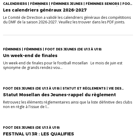
CALENDRIERS | FÉMININES | FÉMININES JEUNES | FÉMININES SENIORS | FOOT
DES JEUNES (DE U13 À U19) | GROUPES, CALENDRIERS ET TIRAGES |
Les calendriers généraux 2026-2027
SENIORS
Le Comité de Direction a validé les calendriers généraux des compétitions
du DMF de la saison 2026-2027. Veuillez les trouver dans les PDF joints.
FÉMININES | FÉMININES | FOOT DES JEUNES (DE U13 À U19)
Un week-end de finales
Un week-end de finales pour le football mosellan Le mois de juin est
synonyme de grands rendez-vou...
FOOT DES JEUNES (DE U13 À U19) | STATUT ET RÈGLEMENTS | VIE DES
CLUBS
Statut Mosellan des Jeunes-rappel du règlement
Retrouvez les éléments réglementaires ainsi que la liste définitive des clubs
non en règle à l'issue de l...
FOOT DES JEUNES (DE U13 À U19)
FESTIVAL U13R : LES QUALIFIES