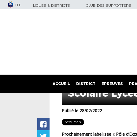
FFF
LIGUES & DISTRICTS
CLUB DES SUPPORTERS
Candidature 
ACCUEIL
DISTRICT
EPREUVES
PRA
Scolaire Lyc
Publié le 28/02/2022
Schuman
Prochainement labellisée « Pôle d’Excellence du Football Amateur » par la FFF, le lycée Robert