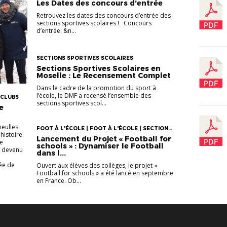
Les Dates des concours d’entrée
Retrouvez les dates des concours d’entrée des
sections sportives scolaires ! Concours
d’entrée: &n...
SECTIONS SPORTIVES SCOLAIRES
Sections Sportives Scolaires en
Moselle : Le Recensement Complet
Dans le cadre de la promotion du sport à
l’école, le DMF a recensé l’ensemble des
 CLUBS
sections sportives scol...
e
neulles
FOOT À L'ÉCOLE | FOOT À L'ÉCOLE | SECTIONS
histoire.
SPORTIVES SCOLAIRES
Lancement du Projet « Football for
le
schools » : Dynamiser le Football
, devenu
dans l...
ée de
Ouvert aux élèves des collèges, le projet «
Football for schools » a été lancé en septembre
en France. Ob...