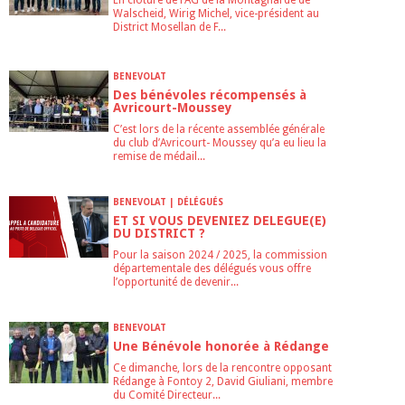
En clôture de l’AG de la Montagnarde de
Walscheid, Wirig Michel, vice-président au
District Mosellan de F...
BENEVOLAT
Des bénévoles récompensés à
Avricourt-Moussey
C’est lors de la récente assemblée générale
du club d’Avricourt- Moussey qu’a eu lieu la
remise de médail...
BENEVOLAT | DÉLÉGUÉS
ET SI VOUS DEVENIEZ DELEGUE(E)
DU DISTRICT ?
Pour la saison 2024 / 2025, la commission
départementale des délégués vous offre
l’opportunité de devenir...
BENEVOLAT
Une Bénévole honorée à Rédange
Ce dimanche, lors de la rencontre opposant
Rédange à Fontoy 2, David Giuliani, membre
du Comité Directeur...