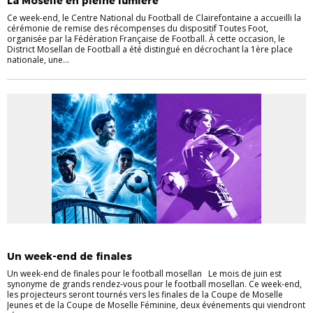
La Moselle en pleine lumière
GÉNÉRALES
PROJETS ET ACTIONS
Ce week-end, le Centre National du Football de Clairefontaine a accueilli la
cérémonie de remise des récompenses du dispositif Toutes Foot,
organisée par la Fédération Française de Football. À cette occasion, le
District Mosellan de Football a été distingué en décrochant la 1ère place
nationale, une...
FÉMININES
FÉMININES
FOOT DES JEUNES (DE U13 À U19)
Un week-end de finales
Un week-end de finales pour le football mosellan Le mois de juin est
synonyme de grands rendez-vous pour le football mosellan. Ce week-end,
les projecteurs seront tournés vers les finales de la Coupe de Moselle
Jeunes et de la Coupe de Moselle Féminine, deux événements qui viendront