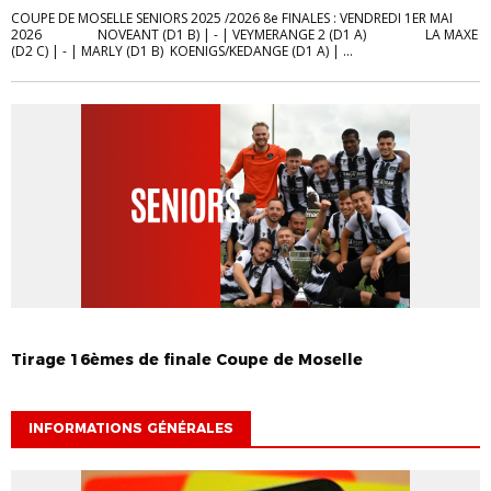
COUPE DE MOSELLE SENIORS 2025 /2026 8e FINALES : VENDREDI 1ER MAI
2026 NOVEANT (D1 B) | - | VEYMERANGE 2 (D1 A) LA MAXE
(D2 C) | - | MARLY (D1 B) KOENIGS/KEDANGE (D1 A) | ...
CALENDRIERS ET TIRAGES
SENIORS
TIRAGES
Tirage 16èmes de finale Coupe de Moselle
INFORMATIONS GÉNÉRALES