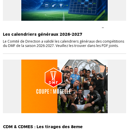
CALENDRIERS
FÉMININES
FÉMININES JEUNES
FÉMININES
SENIORS
FOOT DES JEUNES (DE U13 À U19)
GROUPES, CALENDRIERS ET
Les calendriers généraux 2026-2027
TIRAGES
SENIORS
Le Comité de Direction a validé les calendriers généraux des compétitions
du DMF de la saison 2026-2027. Veuillez les trouver dans les PDF joints.
CALENDRIERS ET TIRAGES
SENIORS
CDM & CDMES : Les tirages des 8eme