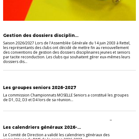
INFORMATIONS GÉNÉRALES
Gestion des dossiers disciplin...
Saison 2026/2027 Lors de l'Assemblée Générale du 14 juin 2003 à Rettel,
les représentants des clubs ont décidé de mettre fin au renouvellement
des conventions de gestion des dossiers disciplinaires jeunes et seniors
par tacite reconduction. Les clubs qui souhaitent gérer eux-mêmes leurs
dossiers dis...
GROUPES, CALENDRIERS ET TIRAGES
SENIORS
Les groupes seniors 2026-2027
La commission Championnats MOSELLE Seniors a constitué les groupes
de D1, D2, D3 et D4 lors de sa réunion...
CALENDRIERS
FÉMININES
FÉMININES JEUNES
FÉMININES
SENIORS
FOOT DES JEUNES (DE U13 À U19)
GROUPES, CALENDRIERS ET
Les calendriers généraux 2026-...
TIRAGES
SENIORS
Le Comité de Direction a validé les calendriers généraux des